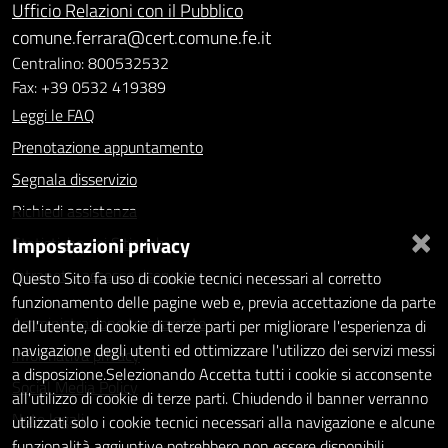
Ufficio Relazioni con il Pubblico
comune.ferrara@cert.comune.fe.it
Centralino: 800532532
Fax: +39 0532 419389
Leggi le FAQ
Prenotazione appuntamento
Segnala disservizio
Richiedi assistenza
×
Impostazioni privacy
Statistiche dei Siti web
Intranet - accesso riservato
Questo Sito fa uso di cookie tecnici necessari al corretto
funzionamento delle pagine web e, previa accettazione da parte
Amministrazione trasparente
dell'utente, di cookie di terze parti per migliorare l'esperienza di
navigazione degli utenti ed ottimizzare l'utilizzo dei servizi messi
Informativa privacy
a disposizione.Selezionando Accetta tutti i cookie si acconsente
Social Media Policy
all'utilizzo di cookie di terze parti. Chiudendo il banner verranno
Note legali
utilizzati solo i cookie tecnici necessari alla navigazione e alcune
funzionalità aggiuntive potrebbero non essere disponibili.