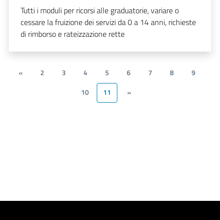
Tutti i moduli per ricorsi alle graduatorie, variare o
cessare la fruizione dei servizi da 0 a 14 anni, richieste
di rimborso e rateizzazione rette
«
2
3
4
5
6
7
8
9
10
11
»