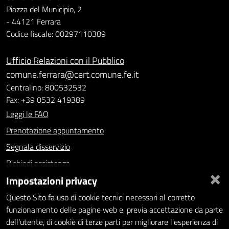
Piazza del Municipio, 2
- 44121 Ferrara
Codice fiscale: 00297110389
Ufficio Relazioni con il Pubblico
comune.ferrara@cert.comune.fe.it
Centralino: 800532532
Fax: +39 0532 419389
Leggi le FAQ
Prenotazione appuntamento
Segnala disservizio
Richiedi assistenza
×
Impostazioni privacy
Statistiche dei Siti web
Intranet - accesso riservato
Questo Sito fa uso di cookie tecnici necessari al corretto
funzionamento delle pagine web e, previa accettazione da parte
Amministrazione trasparente
dell'utente, di cookie di terze parti per migliorare l'esperienza di