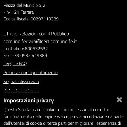
Piazza del Municipio, 2
- 44121 Ferrara
Codice fiscale: 00297110389
Ufficio Relazioni con il Pubblico
comune.ferrara@cert.comune.fe.it
Centralino: 800532532
Fax: +39 0532 419389
Leggi le FAQ
Prenotazione appuntamento
Segnala disservizio
Richiedi assistenza
×
Impostazioni privacy
Statistiche dei Siti web
Intranet - accesso riservato
Questo Sito fa uso di cookie tecnici necessari al corretto
funzionamento delle pagine web e, previa accettazione da parte
Amministrazione trasparente
dell'utente, di cookie di terze parti per migliorare l'esperienza di