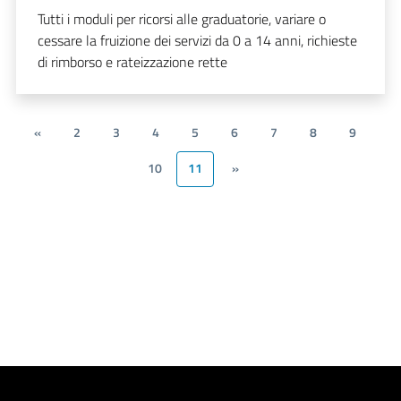
Tutti i moduli per ricorsi alle graduatorie, variare o
cessare la fruizione dei servizi da 0 a 14 anni, richieste
di rimborso e rateizzazione rette
«
2
3
4
5
6
7
8
9
10
11
»