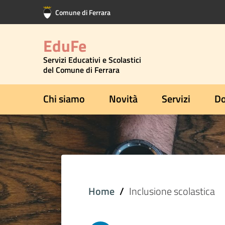
Vai al contenuto principale
Vai al footer
Comune di Ferrara
EduFe
Servizi Educativi e Scolastici
del Comune di Ferrara
Chi siamo
Novità
Servizi
Do
Home
Inclusione scolastica