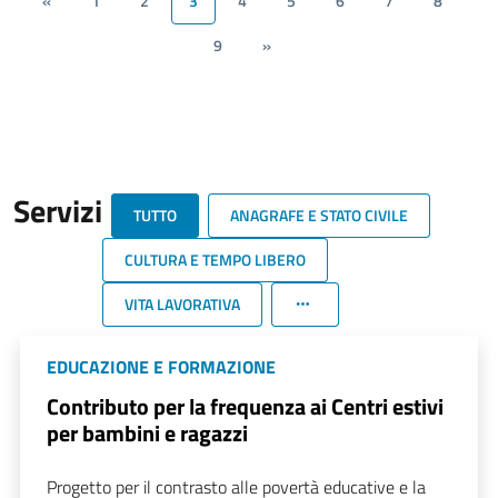
«
1
2
3
4
5
6
7
8
9
»
Servizi
TUTTO
ANAGRAFE E STATO CIVILE
CULTURA E TEMPO LIBERO
VITA LAVORATIVA
EDUCAZIONE E FORMAZIONE
Contributo per la frequenza ai Centri estivi
per bambini e ragazzi
Progetto per il contrasto alle povertà educative e la