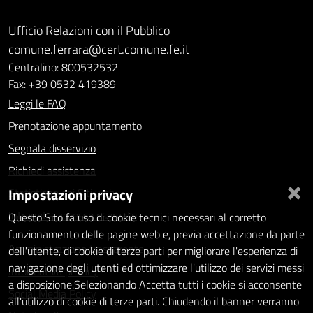
Ufficio Relazioni con il Pubblico
comune.ferrara@cert.comune.fe.it
Centralino: 800532532
Fax: +39 0532 419389
Leggi le FAQ
Prenotazione appuntamento
Segnala disservizio
Richiedi assistenza
×
Impostazioni privacy
Statistiche dei Siti web
Intranet - accesso riservato
Questo Sito fa uso di cookie tecnici necessari al corretto
funzionamento delle pagine web e, previa accettazione da parte
Amministrazione trasparente
dell'utente, di cookie di terze parti per migliorare l'esperienza di
navigazione degli utenti ed ottimizzare l'utilizzo dei servizi messi
Informativa privacy
a disposizione.Selezionando Accetta tutti i cookie si acconsente
Social Media Policy
all'utilizzo di cookie di terze parti. Chiudendo il banner verranno