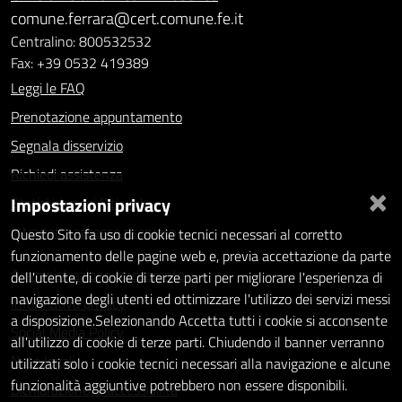
comune.ferrara@cert.comune.fe.it
Centralino: 800532532
Fax: +39 0532 419389
Leggi le FAQ
Prenotazione appuntamento
Segnala disservizio
Richiedi assistenza
×
Impostazioni privacy
Statistiche dei Siti web
Intranet - accesso riservato
Questo Sito fa uso di cookie tecnici necessari al corretto
funzionamento delle pagine web e, previa accettazione da parte
Amministrazione trasparente
dell'utente, di cookie di terze parti per migliorare l'esperienza di
navigazione degli utenti ed ottimizzare l'utilizzo dei servizi messi
Informativa privacy
a disposizione.Selezionando Accetta tutti i cookie si acconsente
Social Media Policy
all'utilizzo di cookie di terze parti. Chiudendo il banner verranno
Note legali
utilizzati solo i cookie tecnici necessari alla navigazione e alcune
funzionalità aggiuntive potrebbero non essere disponibili.
Dichiarazione di accessibilità