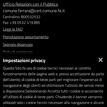
Ufficio Relazioni con il Pubblico
comune.ferrara@cert.comune.fe.it
Centralino: 800532532
Fax: +39 0532 419389
Leggi le FAQ
Prenotazione appuntamento
Segnala disservizio
Richiedi assistenza
×
Impostazioni privacy
Statistiche dei Siti web
Intranet - accesso riservato
Questo Sito fa uso di cookie tecnici necessari al corretto
funzionamento delle pagine web e, previa accettazione da parte
Amministrazione trasparente
dell'utente, di cookie di terze parti per migliorare l'esperienza di
navigazione degli utenti ed ottimizzare l'utilizzo dei servizi messi
Informativa privacy
a disposizione.Selezionando Accetta tutti i cookie si acconsente
Social Media Policy
all'utilizzo di cookie di terze parti. Chiudendo il banner verranno
Note legali
utilizzati solo i cookie tecnici necessari alla navigazione e alcune