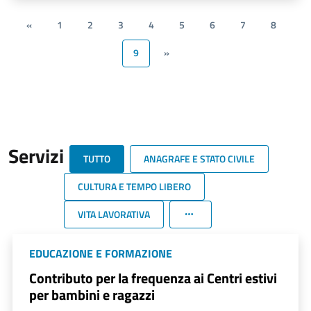
«
1
2
3
4
5
6
7
8
9
»
Servizi
TUTTO
ANAGRAFE E STATO CIVILE
CULTURA E TEMPO LIBERO
VITA LAVORATIVA
EDUCAZIONE E FORMAZIONE
Contributo per la frequenza ai Centri estivi
per bambini e ragazzi