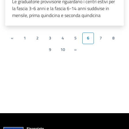
Le graduatorie provvisorie riguardano i centri estivi per
la fascia 3-6 anni e la fascia 6-14 anni suddivise in
mensile, prima quindicina e seconda quindicina
«
1
2
3
4
5
6
7
8
9
10
»