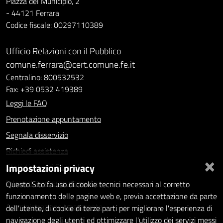
Piazza del Municipio, 2
- 44121 Ferrara
Codice fiscale: 00297110389
Ufficio Relazioni con il Pubblico
comune.ferrara@cert.comune.fe.it
Centralino: 800532532
Fax: +39 0532 419389
Leggi le FAQ
Prenotazione appuntamento
Segnala disservizio
Richiedi assistenza
×
Impostazioni privacy
Statistiche dei Siti web
Intranet - accesso riservato
Questo Sito fa uso di cookie tecnici necessari al corretto
funzionamento delle pagine web e, previa accettazione da parte
Amministrazione trasparente
dell'utente, di cookie di terze parti per migliorare l'esperienza di
navigazione degli utenti ed ottimizzare l'utilizzo dei servizi messi
Informativa privacy