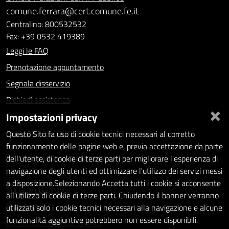
comune.ferrara@cert.comune.fe.it
Centralino: 800532532
Fax: +39 0532 419389
Leggi le FAQ
Prenotazione appuntamento
Segnala disservizio
Richiedi assistenza
×
Impostazioni privacy
Statistiche dei Siti web
Intranet - accesso riservato
Questo Sito fa uso di cookie tecnici necessari al corretto
funzionamento delle pagine web e, previa accettazione da parte
Amministrazione trasparente
dell'utente, di cookie di terze parti per migliorare l'esperienza di
navigazione degli utenti ed ottimizzare l'utilizzo dei servizi messi
Informativa privacy
a disposizione.Selezionando Accetta tutti i cookie si acconsente
Social Media Policy
all'utilizzo di cookie di terze parti. Chiudendo il banner verranno
Note legali
utilizzati solo i cookie tecnici necessari alla navigazione e alcune
funzionalità aggiuntive potrebbero non essere disponibili.
Dichiarazione di accessibilità