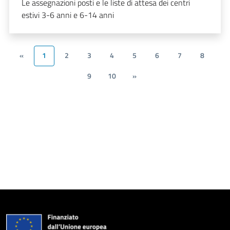
Le assegnazioni posti e le liste di attesa dei centri
estivi 3-6 anni e 6-14 anni
«
1
2
3
4
5
6
7
8
9
10
»