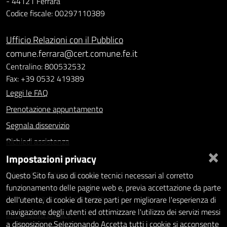
- 44121 Ferrara
Codice fiscale: 00297110389
Ufficio Relazioni con il Pubblico
comune.ferrara@cert.comune.fe.it
Centralino: 800532532
Fax: +39 0532 419389
Leggi le FAQ
Prenotazione appuntamento
Segnala disservizio
Richiedi assistenza
×
Impostazioni privacy
Statistiche dei Siti web
Intranet - accesso riservato
Questo Sito fa uso di cookie tecnici necessari al corretto
funzionamento delle pagine web e, previa accettazione da parte
Amministrazione trasparente
dell'utente, di cookie di terze parti per migliorare l'esperienza di
navigazione degli utenti ed ottimizzare l'utilizzo dei servizi messi
Informativa privacy
a disposizione.Selezionando Accetta tutti i cookie si acconsente