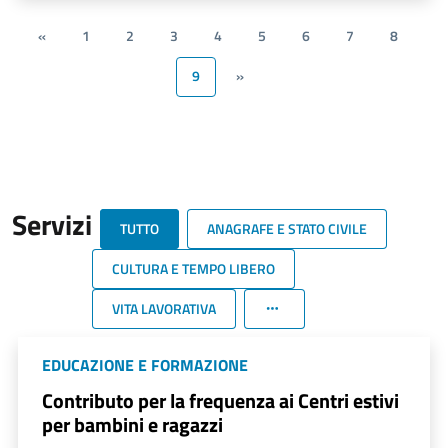
«
1
2
3
4
5
6
7
8
9
»
Servizi
TUTTO
ANAGRAFE E STATO CIVILE
CULTURA E TEMPO LIBERO
VITA LAVORATIVA
EDUCAZIONE E FORMAZIONE
Contributo per la frequenza ai Centri estivi
per bambini e ragazzi