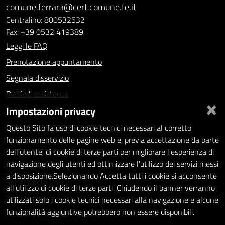
comune.ferrara@cert.comune.fe.it
Centralino: 800532532
Fax: +39 0532 419389
Leggi le FAQ
Prenotazione appuntamento
Segnala disservizio
Richiedi assistenza
×
Impostazioni privacy
Statistiche dei Siti web
Intranet - accesso riservato
Questo Sito fa uso di cookie tecnici necessari al corretto
funzionamento delle pagine web e, previa accettazione da parte
Amministrazione trasparente
dell'utente, di cookie di terze parti per migliorare l'esperienza di
navigazione degli utenti ed ottimizzare l'utilizzo dei servizi messi
Informativa privacy
a disposizione.Selezionando Accetta tutti i cookie si acconsente
Social Media Policy
all'utilizzo di cookie di terze parti. Chiudendo il banner verranno
Note legali
utilizzati solo i cookie tecnici necessari alla navigazione e alcune
funzionalità aggiuntive potrebbero non essere disponibili.
Dichiarazione di accessibilità