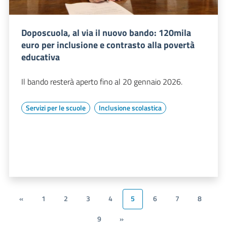
Doposcuola, al via il nuovo bando: 120mila
euro per inclusione e contrasto alla povertà
educativa
Il bando resterà aperto fino al 20 gennaio 2026.
Servizi per le scuole
Inclusione scolastica
«
1
2
3
4
5
6
7
8
9
»