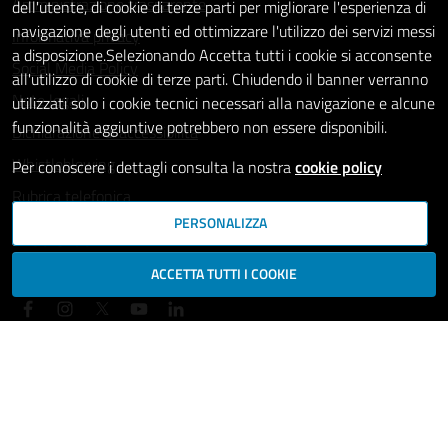
Amministrazione trasparente
dell'utente, di cookie di terze parti per migliorare l'esperienza di
navigazione degli utenti ed ottimizzare l'utilizzo dei servizi messi
Informativa privacy
a disposizione.Selezionando Accetta tutti i cookie si acconsente
Social Media Policy
all'utilizzo di cookie di terze parti. Chiudendo il banner verranno
Note legali
utilizzati solo i cookie tecnici necessari alla navigazione e alcune
funzionalità aggiuntive potrebbero non essere disponibili.
Dichiarazione di accessibilità
Whistleblowing
Per conoscere i dettagli consulta la nostra
cookie policy
Rubrica telefonica
PERSONALIZZA
SEGUICI SU
ACCETTA TUTTI I COOKIE
Mappa del sito