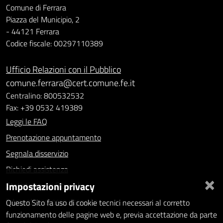
Comune di Ferrara
Piazza del Municipio, 2
- 44121 Ferrara
Codice fiscale: 00297110389
Ufficio Relazioni con il Pubblico
comune.ferrara@cert.comune.fe.it
Centralino: 800532532
Fax: +39 0532 419389
Leggi le FAQ
Prenotazione appuntamento
Segnala disservizio
Richiedi assistenza
×
Impostazioni privacy
Statistiche dei Siti web
Intranet - accesso riservato
Questo Sito fa uso di cookie tecnici necessari al corretto
funzionamento delle pagine web e, previa accettazione da parte