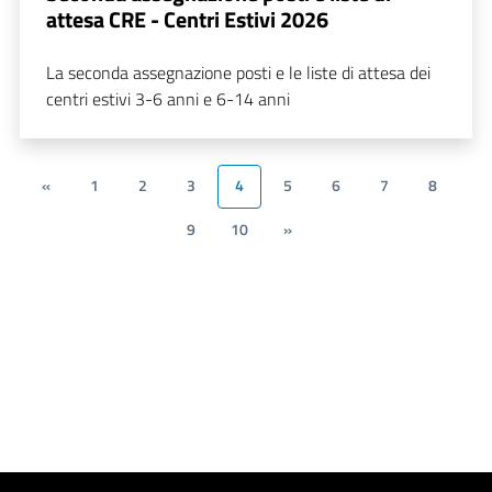
attesa CRE - Centri Estivi 2026
La seconda assegnazione posti e le liste di attesa dei
centri estivi 3-6 anni e 6-14 anni
«
1
2
3
4
5
6
7
8
9
10
»