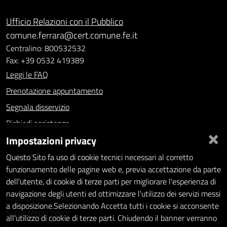
Ufficio Relazioni con il Pubblico
comune.ferrara@cert.comune.fe.it
Centralino: 800532532
Fax: +39 0532 419389
Leggi le FAQ
Prenotazione appuntamento
Segnala disservizio
Richiedi assistenza
×
Impostazioni privacy
Statistiche dei Siti web
Intranet - accesso riservato
Questo Sito fa uso di cookie tecnici necessari al corretto
funzionamento delle pagine web e, previa accettazione da parte
Amministrazione trasparente
dell'utente, di cookie di terze parti per migliorare l'esperienza di
navigazione degli utenti ed ottimizzare l'utilizzo dei servizi messi
Informativa privacy
a disposizione.Selezionando Accetta tutti i cookie si acconsente
Social Media Policy
all'utilizzo di cookie di terze parti. Chiudendo il banner verranno