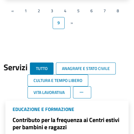
«
1
2
3
4
5
6
7
8
9
»
Servizi
TUTTO
ANAGRAFE E STATO CIVILE
CULTURA E TEMPO LIBERO
VITA LAVORATIVA
EDUCAZIONE E FORMAZIONE
Contributo per la frequenza ai Centri estivi
per bambini e ragazzi