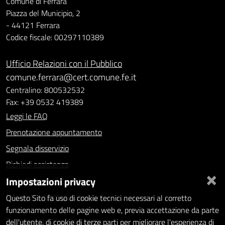
Comune di Ferrara
Piazza del Municipio, 2
- 44121 Ferrara
Codice fiscale: 00297110389
Ufficio Relazioni con il Pubblico
comune.ferrara@cert.comune.fe.it
Centralino: 800532532
Fax: +39 0532 419389
Leggi le FAQ
Prenotazione appuntamento
Segnala disservizio
Richiedi assistenza
×
Impostazioni privacy
Statistiche dei Siti web
Intranet - accesso riservato
Questo Sito fa uso di cookie tecnici necessari al corretto
funzionamento delle pagine web e, previa accettazione da parte
Amministrazione trasparente
dell'utente, di cookie di terze parti per migliorare l'esperienza di