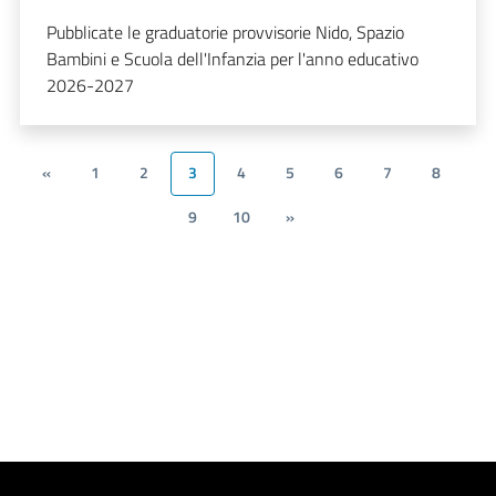
Pubblicate le graduatorie provvisorie Nido, Spazio
Bambini e Scuola dell'Infanzia per l'anno educativo
2026-2027
«
1
2
3
4
5
6
7
8
9
10
»