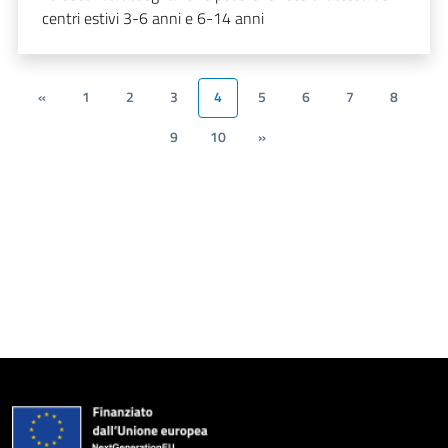
centri estivi 3-6 anni e 6-14 anni
«
1
2
3
4
5
6
7
8
9
10
»