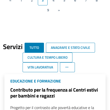
«
1
2
3
4
5
6
7
8
9
»
Servizi
TUTTO
ANAGRAFE E STATO CIVILE
CULTURA E TEMPO LIBERO
VITA LAVORATIVA
EDUCAZIONE E FORMAZIONE
Contributo per la frequenza ai Centri estivi
per bambini e ragazzi
Progetto per il contrasto alle povertà educative e la