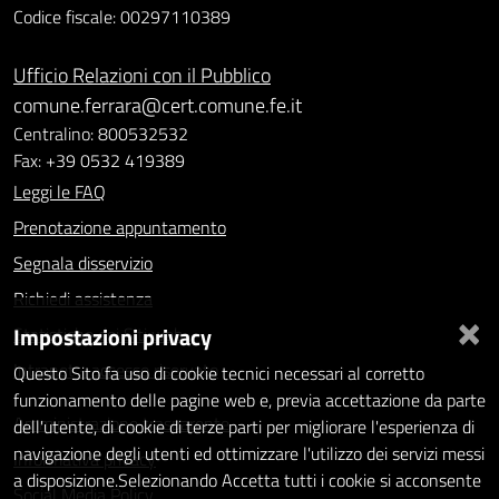
Codice fiscale: 00297110389
Ufficio Relazioni con il Pubblico
comune.ferrara@cert.comune.fe.it
Centralino: 800532532
Fax: +39 0532 419389
Leggi le FAQ
Prenotazione appuntamento
Segnala disservizio
Richiedi assistenza
×
Impostazioni privacy
Statistiche dei Siti web
Intranet - accesso riservato
Questo Sito fa uso di cookie tecnici necessari al corretto
funzionamento delle pagine web e, previa accettazione da parte
Amministrazione trasparente
dell'utente, di cookie di terze parti per migliorare l'esperienza di
navigazione degli utenti ed ottimizzare l'utilizzo dei servizi messi
Informativa privacy
a disposizione.Selezionando Accetta tutti i cookie si acconsente
Social Media Policy