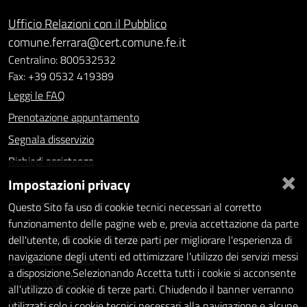
Ufficio Relazioni con il Pubblico
comune.ferrara@cert.comune.fe.it
Centralino: 800532532
Fax: +39 0532 419389
Leggi le FAQ
Prenotazione appuntamento
Segnala disservizio
Richiedi assistenza
×
Impostazioni privacy
Statistiche dei Siti web
Intranet - accesso riservato
Questo Sito fa uso di cookie tecnici necessari al corretto
funzionamento delle pagine web e, previa accettazione da parte
Amministrazione trasparente
dell'utente, di cookie di terze parti per migliorare l'esperienza di
navigazione degli utenti ed ottimizzare l'utilizzo dei servizi messi
Informativa privacy
a disposizione.Selezionando Accetta tutti i cookie si acconsente
Social Media Policy
all'utilizzo di cookie di terze parti. Chiudendo il banner verranno
Note legali
utilizzati solo i cookie tecnici necessari alla navigazione e alcune