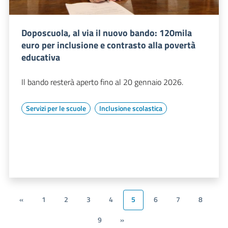
Doposcuola, al via il nuovo bando: 120mila
euro per inclusione e contrasto alla povertà
educativa
Il bando resterà aperto fino al 20 gennaio 2026.
Servizi per le scuole
Inclusione scolastica
«
1
2
3
4
5
6
7
8
9
»