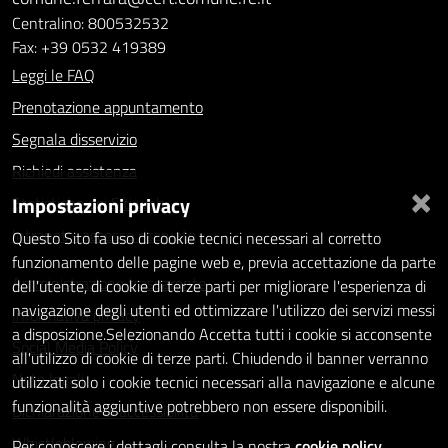
Centralino: 800532532
Fax: +39 0532 419389
Leggi le FAQ
Prenotazione appuntamento
Segnala disservizio
Richiedi assistenza
×
Impostazioni privacy
Statistiche dei Siti web
Intranet - accesso riservato
Questo Sito fa uso di cookie tecnici necessari al corretto
funzionamento delle pagine web e, previa accettazione da parte
Amministrazione trasparente
dell'utente, di cookie di terze parti per migliorare l'esperienza di
navigazione degli utenti ed ottimizzare l'utilizzo dei servizi messi
Informativa privacy
a disposizione.Selezionando Accetta tutti i cookie si acconsente
Social Media Policy
all'utilizzo di cookie di terze parti. Chiudendo il banner verranno
Note legali
utilizzati solo i cookie tecnici necessari alla navigazione e alcune
funzionalità aggiuntive potrebbero non essere disponibili.
Dichiarazione di accessibilità
Whistleblowing
Per conoscere i dettagli consulta la nostra
cookie policy