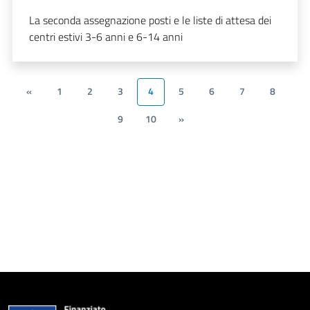
La seconda assegnazione posti e le liste di attesa dei
centri estivi 3-6 anni e 6-14 anni
«
1
2
3
4
5
6
7
8
9
10
»