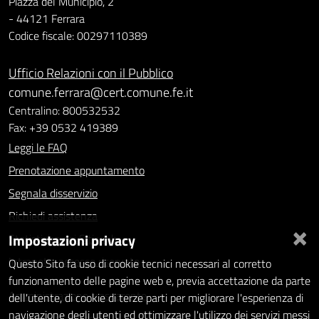
Piazza del Municipio, 2
- 44121 Ferrara
Codice fiscale: 00297110389
Ufficio Relazioni con il Pubblico
comune.ferrara@cert.comune.fe.it
Centralino: 800532532
Fax: +39 0532 419389
Leggi le FAQ
Prenotazione appuntamento
Segnala disservizio
Richiedi assistenza
×
Impostazioni privacy
Statistiche dei Siti web
Intranet - accesso riservato
Questo Sito fa uso di cookie tecnici necessari al corretto
funzionamento delle pagine web e, previa accettazione da parte
Amministrazione trasparente
dell'utente, di cookie di terze parti per migliorare l'esperienza di
navigazione degli utenti ed ottimizzare l'utilizzo dei servizi messi
Informativa privacy