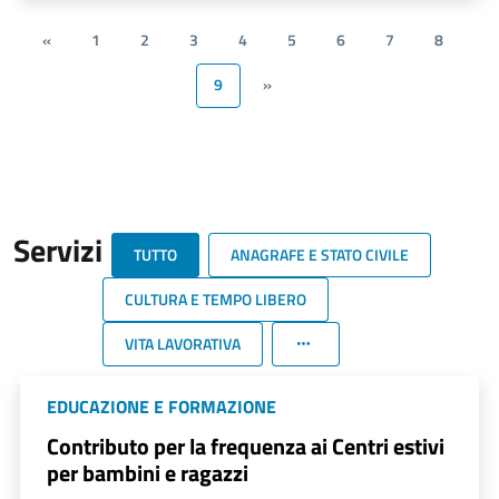
«
1
2
3
4
5
6
7
8
9
»
Servizi
TUTTO
ANAGRAFE E STATO CIVILE
CULTURA E TEMPO LIBERO
VITA LAVORATIVA
EDUCAZIONE E FORMAZIONE
Contributo per la frequenza ai Centri estivi
per bambini e ragazzi