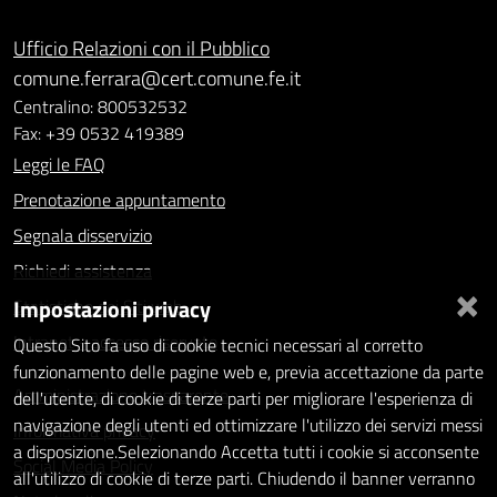
Ufficio Relazioni con il Pubblico
comune.ferrara@cert.comune.fe.it
Centralino: 800532532
Fax: +39 0532 419389
Leggi le FAQ
Prenotazione appuntamento
Segnala disservizio
Richiedi assistenza
×
Impostazioni privacy
Statistiche dei Siti web
Intranet - accesso riservato
Questo Sito fa uso di cookie tecnici necessari al corretto
funzionamento delle pagine web e, previa accettazione da parte
Amministrazione trasparente
dell'utente, di cookie di terze parti per migliorare l'esperienza di
navigazione degli utenti ed ottimizzare l'utilizzo dei servizi messi
Informativa privacy
a disposizione.Selezionando Accetta tutti i cookie si acconsente
Social Media Policy
all'utilizzo di cookie di terze parti. Chiudendo il banner verranno