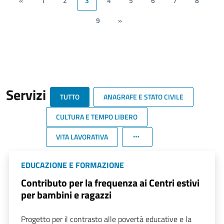
«
1
2
3
4
5
6
7
8
9
»
Servizi
TUTTO
ANAGRAFE E STATO CIVILE
CULTURA E TEMPO LIBERO
VITA LAVORATIVA
EDUCAZIONE E FORMAZIONE
Contributo per la frequenza ai Centri estivi
per bambini e ragazzi
Progetto per il contrasto alle povertà educative e la