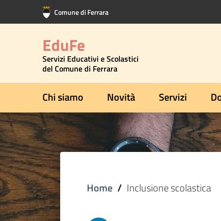
Vai al contenuto principale
Vai al footer
Comune di Ferrara
EduFe
Servizi Educativi e Scolastici
del Comune di Ferrara
Chi siamo
Novità
Servizi
Do
Home
Inclusione scolastica