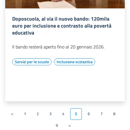
Doposcuola, al via il nuovo bando: 120mila
euro per inclusione e contrasto alla povertà
educativa
Il bando resterà aperto fino al 20 gennaio 2026.
Servizi per le scuole
Inclusione scolastica
«
1
2
3
4
5
6
7
8
9
»