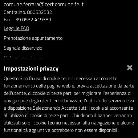
comune.ferrara@cert.comune.fe.it
Centralino: 800532532
Fax: +39 0532 419389
Leggi le FAQ
Prenotazione appuntamento
Segnala disservizio
Richiedi assistenza
×
Impostazioni privacy
Statistiche dei Siti web
Intranet - accesso riservato
Questo Sito fa uso di cookie tecnici necessari al corretto
funzionamento delle pagine web e, previa accettazione da parte
Amministrazione trasparente
dell'utente, di cookie di terze parti per migliorare l'esperienza di
navigazione degli utenti ed ottimizzare l'utilizzo dei servizi messi
Informativa privacy
a disposizione.Selezionando Accetta tutti i cookie si acconsente
Social Media Policy
all'utilizzo di cookie di terze parti. Chiudendo il banner verranno
Note legali
utilizzati solo i cookie tecnici necessari alla navigazione e alcune
funzionalità aggiuntive potrebbero non essere disponibili.
Dichiarazione di accessibilità