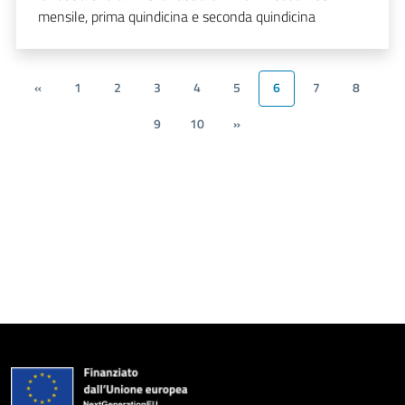
mensile, prima quindicina e seconda quindicina
«
1
2
3
4
5
6
7
8
9
10
»