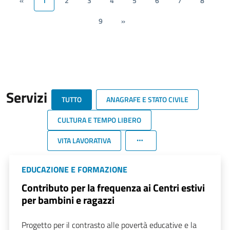
«
1
2
3
4
5
6
7
8
9
»
Servizi
TUTTO
ANAGRAFE E STATO CIVILE
CULTURA E TEMPO LIBERO
VITA LAVORATIVA
EDUCAZIONE E FORMAZIONE
Contributo per la frequenza ai Centri estivi
per bambini e ragazzi
Progetto per il contrasto alle povertà educative e la