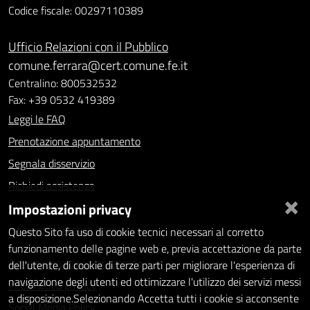
Codice fiscale: 00297110389
Ufficio Relazioni con il Pubblico
comune.ferrara@cert.comune.fe.it
Centralino: 800532532
Fax: +39 0532 419389
Leggi le FAQ
Prenotazione appuntamento
Segnala disservizio
Richiedi assistenza
×
Impostazioni privacy
Statistiche dei Siti web
Intranet - accesso riservato
Questo Sito fa uso di cookie tecnici necessari al corretto
funzionamento delle pagine web e, previa accettazione da parte
Amministrazione trasparente
dell'utente, di cookie di terze parti per migliorare l'esperienza di
navigazione degli utenti ed ottimizzare l'utilizzo dei servizi messi
Informativa privacy
a disposizione.Selezionando Accetta tutti i cookie si acconsente
Social Media Policy