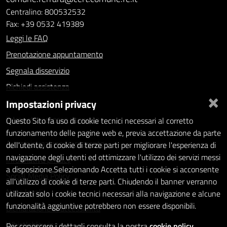
Centralino: 800532532
Fax: +39 0532 419389
Leggi le FAQ
Prenotazione appuntamento
Segnala disservizio
Richiedi assistenza
×
Impostazioni privacy
Statistiche dei Siti web
Intranet - accesso riservato
Questo Sito fa uso di cookie tecnici necessari al corretto
funzionamento delle pagine web e, previa accettazione da parte
Amministrazione trasparente
dell'utente, di cookie di terze parti per migliorare l'esperienza di
navigazione degli utenti ed ottimizzare l'utilizzo dei servizi messi
Informativa privacy
a disposizione.Selezionando Accetta tutti i cookie si acconsente
Social Media Policy
all'utilizzo di cookie di terze parti. Chiudendo il banner verranno
Note legali
utilizzati solo i cookie tecnici necessari alla navigazione e alcune
funzionalità aggiuntive potrebbero non essere disponibili.
Dichiarazione di accessibilità
Whistleblowing
Per conoscere i dettagli consulta la nostra
cookie policy