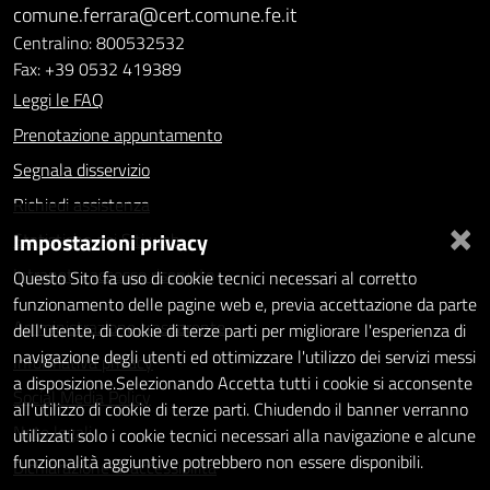
comune.ferrara@cert.comune.fe.it
Centralino: 800532532
Fax: +39 0532 419389
Leggi le FAQ
Prenotazione appuntamento
Segnala disservizio
Richiedi assistenza
×
Impostazioni privacy
Statistiche dei Siti web
Intranet - accesso riservato
Questo Sito fa uso di cookie tecnici necessari al corretto
funzionamento delle pagine web e, previa accettazione da parte
Amministrazione trasparente
dell'utente, di cookie di terze parti per migliorare l'esperienza di
navigazione degli utenti ed ottimizzare l'utilizzo dei servizi messi
Informativa privacy
a disposizione.Selezionando Accetta tutti i cookie si acconsente
Social Media Policy
all'utilizzo di cookie di terze parti. Chiudendo il banner verranno
Note legali
utilizzati solo i cookie tecnici necessari alla navigazione e alcune
funzionalità aggiuntive potrebbero non essere disponibili.
Dichiarazione di accessibilità