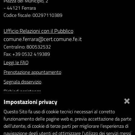
Piazza del Municipio, 2
- 44121 Ferrara
Codice fiscale: 00297110389
Ufficio Relazioni con il Pubblico
comune.ferrara@cert.comune.fe.it
Centralino: 800532532
Fax: +39 0532 419389
Leggi le FAQ
Prenotazione appuntamento
Segnala disservizio
Richiedi assistenza
×
Impostazioni privacy
Statistiche dei Siti web
Intranet - accesso riservato
Questo Sito fa uso di cookie tecnici necessari al corretto
funzionamento delle pagine web e, previa accettazione da parte
Amministrazione trasparente
dell'utente, di cookie di terze parti per migliorare l'esperienza di
navigazione degli utenti ed ottimizzare l'utilizzo dei servizi messi
Informativa privacy