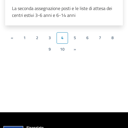
La seconda assegnazione posti e le liste di attesa dei
centri estivi 3-6 anni e 6-14 anni
«
1
2
3
4
5
6
7
8
9
10
»