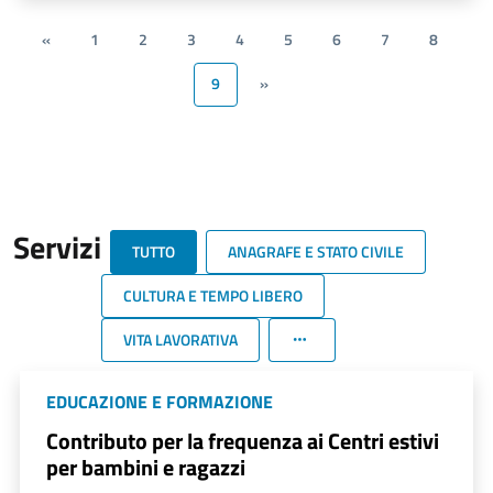
«
1
2
3
4
5
6
7
8
9
»
Servizi
TUTTO
ANAGRAFE E STATO CIVILE
CULTURA E TEMPO LIBERO
VITA LAVORATIVA
EDUCAZIONE E FORMAZIONE
Contributo per la frequenza ai Centri estivi
per bambini e ragazzi