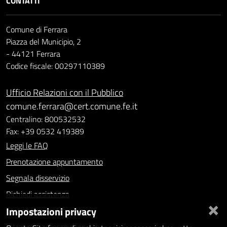
CONTATTI
Comune di Ferrara
Piazza del Municipio, 2
- 44121 Ferrara
Codice fiscale: 00297110389
Ufficio Relazioni con il Pubblico
comune.ferrara@cert.comune.fe.it
Centralino: 800532532
Fax: +39 0532 419389
Leggi le FAQ
Prenotazione appuntamento
Segnala disservizio
Richiedi assistenza
×
Impostazioni privacy
Statistiche dei Siti web
Intranet - accesso riservato