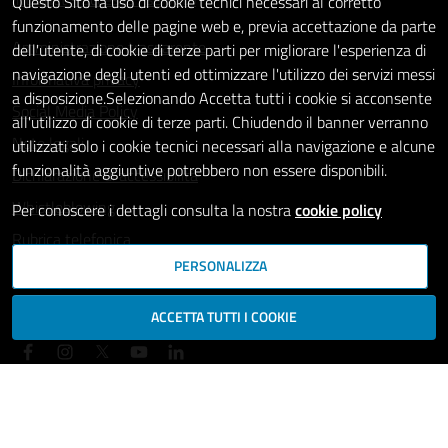
Questo Sito fa uso di cookie tecnici necessari al corretto
funzionamento delle pagine web e, previa accettazione da parte
Amministrazione trasparente
dell'utente, di cookie di terze parti per migliorare l'esperienza di
navigazione degli utenti ed ottimizzare l'utilizzo dei servizi messi
Informativa privacy
a disposizione.Selezionando Accetta tutti i cookie si acconsente
Social Media Policy
all'utilizzo di cookie di terze parti. Chiudendo il banner verranno
Note legali
utilizzati solo i cookie tecnici necessari alla navigazione e alcune
funzionalità aggiuntive potrebbero non essere disponibili.
Dichiarazione di accessibilità
Whistleblowing
Per conoscere i dettagli consulta la nostra
cookie policy
Rubrica telefonica
PERSONALIZZA
SEGUICI SU
ACCETTA TUTTI I COOKIE
Mappa del sito