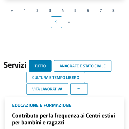
«
1
2
3
4
5
6
7
8
9
»
Servizi
TUTTO
ANAGRAFE E STATO CIVILE
CULTURA E TEMPO LIBERO
VITA LAVORATIVA
EDUCAZIONE E FORMAZIONE
Contributo per la frequenza ai Centri estivi
per bambini e ragazzi