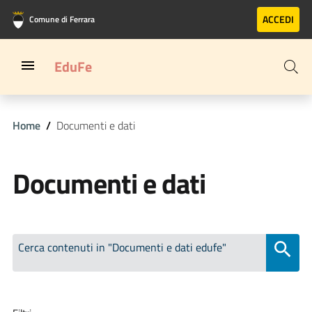
Vai al contenuto principale
Vai al footer
ACCEDI
Comune di Ferrara
EduFe
Home
Documenti e dati
Documenti e dati
Cerca contenuti in "Documenti e dati edufe"