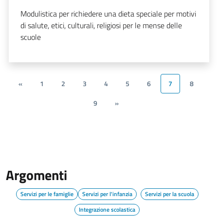
Modulistica per richiedere una dieta speciale per motivi
di salute, etici, culturali, religiosi per le mense delle
scuole
«
1
2
3
4
5
6
7
8
9
»
Argomenti
Servizi per le famiglie
Servizi per l'infanzia
Servizi per la scuola
Integrazione scolastica