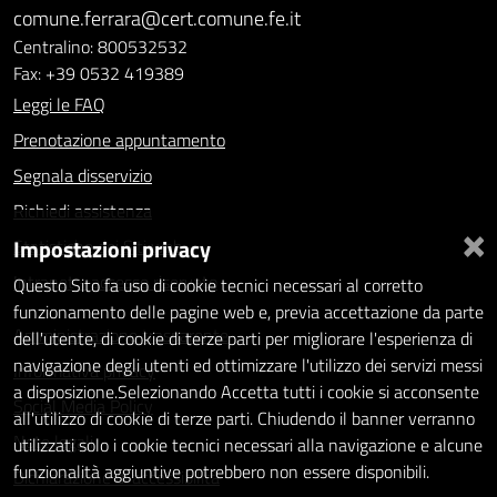
comune.ferrara@cert.comune.fe.it
Centralino: 800532532
Fax: +39 0532 419389
Leggi le FAQ
Prenotazione appuntamento
Segnala disservizio
Richiedi assistenza
×
Impostazioni privacy
Statistiche dei Siti web
Intranet - accesso riservato
Questo Sito fa uso di cookie tecnici necessari al corretto
funzionamento delle pagine web e, previa accettazione da parte
Amministrazione trasparente
dell'utente, di cookie di terze parti per migliorare l'esperienza di
navigazione degli utenti ed ottimizzare l'utilizzo dei servizi messi
Informativa privacy
a disposizione.Selezionando Accetta tutti i cookie si acconsente
Social Media Policy
all'utilizzo di cookie di terze parti. Chiudendo il banner verranno
Note legali
utilizzati solo i cookie tecnici necessari alla navigazione e alcune
funzionalità aggiuntive potrebbero non essere disponibili.
Dichiarazione di accessibilità