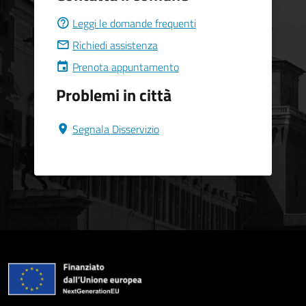
Leggi le domande frequenti
Richiedi assistenza
Prenota appuntamento
Problemi in città
Segnala Disservizio