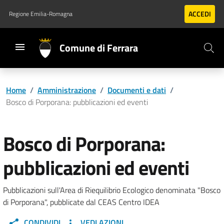
Vai al contenuto principale
Vai al footer
ACCEDI
Regione Emilia-Romagna
Comune di Ferrara
Home
/
Amministrazione
/
Documenti e dati
/
Bosco di Porporana: pubblicazioni ed eventi
Bosco di Porporana:
pubblicazioni ed eventi
Pubblicazioni sull'Area di Riequilibrio Ecologico denominata "Bosco
di Porporana", pubblicate dal CEAS Centro IDEA
CONDIVIDI
VEDI AZIONI