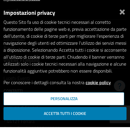
×
NOVITÀ
Impostazioni privacy
Questo Sito fa uso di cookie tecnici necessari al corretto
Notizie
funzionamento delle pagine web e, previa accettazione da parte
dell'utente, di cookie di terze parti per migliorare l'esperienza di
Comunicati
navigazione degli utenti ed ottimizzare l'utilizzo dei servizi messi
Avvisi
a disposizione. Selezionando Accetta tutti i cookie si acconsente
all'utilizzo di cookie di terze parti. Chiudendo il banner verranno
VIVERE FERRARA
utilizzati solo i cookie tecnici necessari alla navigazione e alcune
funzionalità aggiuntive potrebbero non essere disponibili.
Luoghi
Eventi
Per conoscere i dettagli consulta la nostra
cookie policy
Hai b
CONTATTI
PERSONALIZZA
Comune di Ferrara
ACCETTA TUTTI I COOKIE
Piazza del Municipio, 2
- 44121 Ferrara
Codice fiscale: 00297110389